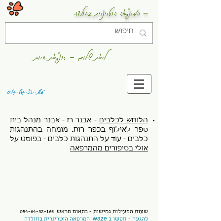
- המרפאה הוטרינרית בחולדה
ליאת שלום - רופאת חיות
054-64-32-165
הלוחש לכלבים
- אבנר רז - אבנר מנהל בית
ספר לאילוף בכפר רות. מומחה בהתנהגות
כלבים - עוד על התנהגות כלבים - בפוסט על
אולי בסיפורים מהמרפאה
שעות הפעילות גמישות - בתאום מראש
054-64-32-165
להגעה - חפשו ב waze: המרפאה הוטרינרית בחולדה