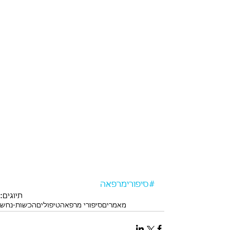
#סיפורימרפאה
תיוגים:
מאמרים
סיפורי מרפאה
טיפולים
הכשות-נחש