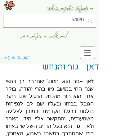
- המרפאה הוטרינרית בחולדה
ליאת שלום - רופאת חיות
054-64-32-165
ז'אן –גור והנחש
ז'אן –גור הוא חתול שחרחר בן כחצי 
שנה החי במושב גיזו בהרי יהודה. בוקר 
אחד הוא חזר מהטיול הרגיל שלו ביער 
הגובל בביתו ובעליו שם לב לנפיחות 
בולטת ברגלו הקדמית וכמובן לצליעה 
משמעותית, והתקשר אליי מיד. מאחר 
וז'אן –גור הוא בעל החיים השלישי באותו 
בית שמסתבך במשהו בשבוע האחרון, 